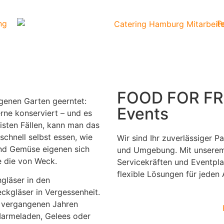
ng
P
FOOD FOR FRI
genen Garten geerntet:
Events
ne konserviert – und es
isten Fällen, kann man das
chnell selbst essen, wie
Wir sind Ihr zuverlässiger P
und Gemüse eigenen sich
und Umgebung. Mit unserem
e die von Weck.
Servicekräften und Eventplan
flexible Lösungen für jeden A
gläser in den
ckgläser in Vergessenheit.
n vergangenen Jahren
Marmeladen, Gelees oder