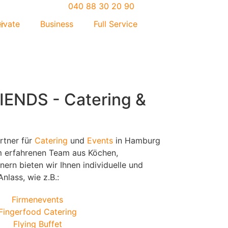
040 88 30 20 90
rivate
Business
Full Service
ENDS - Catering &
artner für
Catering
und
Events
in Hamburg
 erfahrenen Team aus Köchen,
ern bieten wir Ihnen individuelle und
nlass, wie z.B.:
Firmenevents
Fingerfood Catering
Flying Buffet