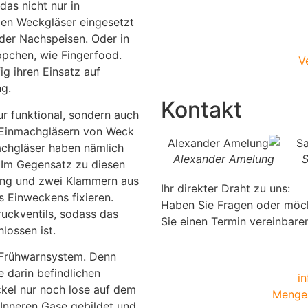
as nicht nur in
den Weckgläser eingesetzt
oder Nachspeisen. Oder in
ppchen, wie Fingerfood.
V
g ihren Einsatz auf
ng.
Kontakt
ur funktional, sondern auch
 Einmachgläsern von Weck
machgläser haben nämlich
Andrea Krohe
Alexander Amelung
S
 Im Gegensatz zu diesen
ing und zwei Klammern aus
Ihr direkter Draht zu uns:
 Einweckens fixieren.
Haben Sie Fragen oder möc
uckventils, sodass das
Sie einen Termin vereinbare
lossen ist.
t Frühwarnsystem. Denn
 darin befindlichen
i
ckel nur noch lose auf dem
Menges
Inneren Gase gebildet und