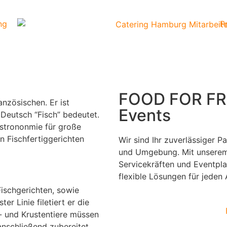
ng
P
FOOD FOR FRI
nzösischen. Er ist
Events
 Deutsch “Fisch” bedeutet.
astrononmie für große
n Fischfertiggerichten
Wir sind Ihr zuverlässiger P
und Umgebung. Mit unserem
Servicekräften und Eventplan
flexible Lösungen für jeden A
Fischgerichten, sowie
er Linie filetiert er die
n- und Krustentiere müssen
anschließend zubereitet