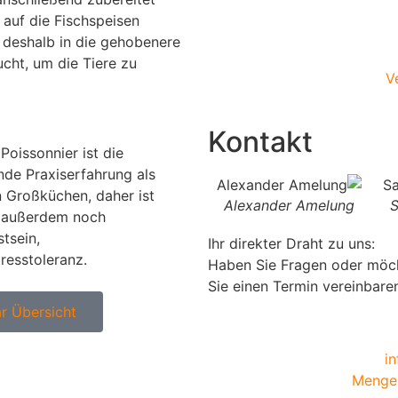
uf die Fischspeisen
 deshalb in die gehobenere
ucht, um die Tiere zu
V
Kontakt
Poissonnier ist die
nde Praxiserfahrung als
n Großküchen, daher ist
Andrea Krohe
Alexander Amelung
S
n außerdem noch
tsein,
Ihr direkter Draht zu uns:
resstoleranz.
Haben Sie Fragen oder möc
Sie einen Termin vereinbare
r Übersicht
i
Menges