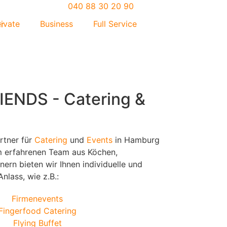
040 88 30 20 90
rivate
Business
Full Service
ENDS - Catering &
artner für
Catering
und
Events
in Hamburg
 erfahrenen Team aus Köchen,
ern bieten wir Ihnen individuelle und
nlass, wie z.B.:
Firmenevents
Fingerfood Catering
Flying Buffet