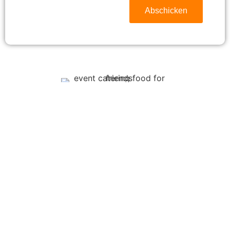
Abschicken
Food For Friends GmbH
Mengestraße 20
21107 Hamburg
040 88 30 20 90
info@foodforfriends.de