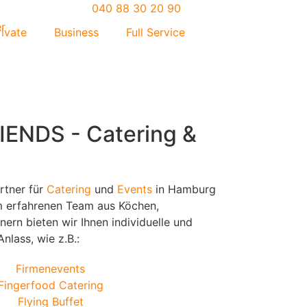
040 88 30 20 90
rivate
Business
Full Service
ENDS - Catering &
artner für
Catering
und
Events
in Hamburg
 erfahrenen Team aus Köchen,
ern bieten wir Ihnen individuelle und
nlass, wie z.B.:
Firmenevents
Fingerfood Catering
Flying Buffet