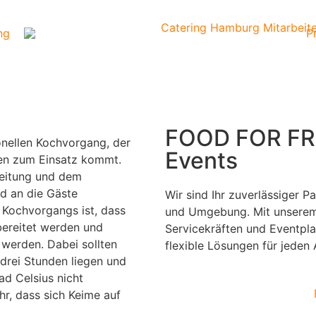
ng
P
FOOD FOR FRI
nellen Kochvorgang, der
Events
en zum Einsatz kommt.
reitung und dem
d an die Gäste
Wir sind Ihr zuverlässiger P
 Kochvorgangs ist, dass
und Umgebung. Mit unserem
bereitet werden und
Servicekräften und Eventplan
 werden. Dabei sollten
flexible Lösungen für jeden A
drei Stunden liegen und
ad Celsius nicht
hr, dass sich Keime auf