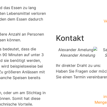
rd das Essen zu lang
ten Lebensmittel verloren
rden dem Essen dadurch
V
ößere Anzahl an Personen
Kontakt
sen können.
s bedeutet, dass die
n 90 Minuten auf unter 3
Andrea Krohe
Alexander Amelung
S
d sie benötigt werden,
Ihr direkter Draht zu uns:
wird beispielsweise bei
Haben Sie Fragen oder möc
 Zu größeren Anlässen mit
Sie einen Termin vereinbare
manche Speisen bereits
n, oder um am Stichtag in
i
önnen. Somit hat diese
Menges
echnische Vorteile.