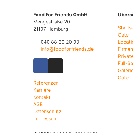
Food For Friends GmbH
Übers
Mengestraße 20
Starts
21107 Hamburg
Cateri
040 88 30 20 90
Locati
info@foodforfriends.de
Firmen
Privat
Full-S
Galeri
Cateri
Referenzen
Karriere
Kontakt
AGB
Datenschutz
Impressum